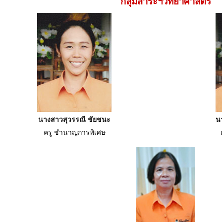
กลุ่มสาระฯวิทยาศาสตร์
นางสาวสุวรรณี ชัยชนะ
น
ครู ชำนาญการพิเศษ