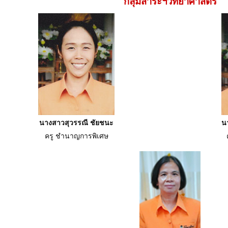
กลุ่มสาระฯวิทยาศาสตร์
นางสาวสุวรรณี ชัยชนะ
น
ครู ชำนาญการพิเศษ