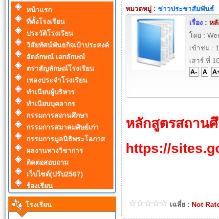
หมวดหมู่ :
ข่าวประชาสัมพันธ์
หน้าแรก
ที่ตั้งโรงเรียน
เรื่อง :
หล
ประวัติโรงเรียน
โดย : We
วิสัยทัศน์พันธกิจเป้าประสงค์
เข้าชม : 
อัตลักษณ์ เอกลักษณ์
เสาร์ ที่
ตราสัญลักษณ์โรงเรียน
A-
A
A
เพลงประจำโรงเรียน
ทำเนียบผู้บริหาร
ทำเนียบบุคลากร
กรรมการสถานศึกษา
หลักสูตรสถานศ
กรรมการสมาคมศิษย์เก่า
กรรมการมูลนิธิพระโอภาส
https://sites.
ผลงานทางวิชาการ
ติดต่อสอบถาม
เว็บไซต์(ปรับ2567)
ร้องเรียน
เฉลี่ย :
Not Rat
โรงเรียน