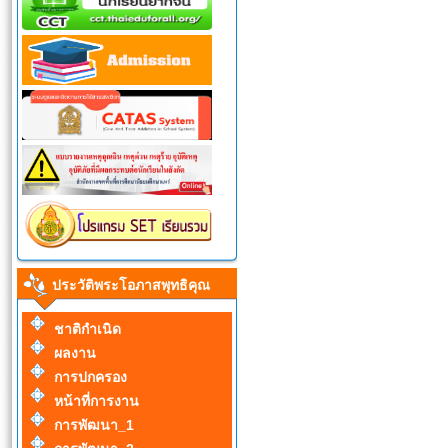
ประวัติพระโอภาสพุทธิคุณ
ชาติกำเนิด
ผลงาน
การปกครอง
หน้าที่การงาน
การพัฒนา_1