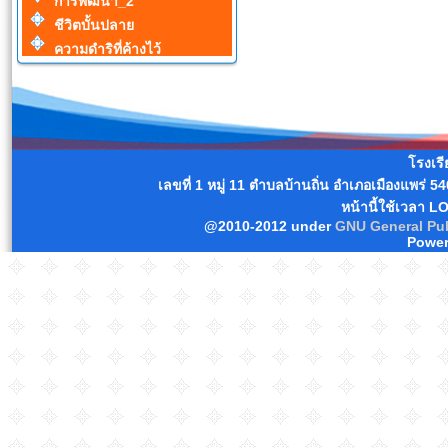
การพัฒนา_2
ชีวิตบั้นปลาย
ความดำริที่ค้างไว้
โรงเร
เลขที่ 1 หมู่ 11 ตำบลบ้านถิ่น อำเภอเมืองแพร่
หน้านี้ใช้เวลา L
@2010-2012 under
GNU General Pub
Power