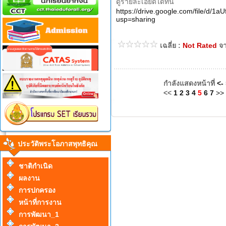
ดูรายละเอียดได้ที่นี่
https://drive.google.com/file/d
usp=sharing
เฉลี่ย :
Not Rated
จ
กำลังแสดงหน้าที่
<-
<<
1
2
3
4
5
6
7
>>
ประวัติพระโอภาสพุทธิคุณ
ชาติกำเนิด
ผลงาน
การปกครอง
หน้าที่การงาน
การพัฒนา_1