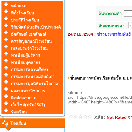
หน้าแรก
ที่ตั้งโรงเรียน
ค้นหาตามคำ
ประวัติโรงเรียน
ค้นตามหมวด :
วิสัยทัศน์พันธกิจเป้าประสงค์
24/เม.ย./2564 :
ข่าวประชาสัมพันธ์
อัตลักษณ์ เอกลักษณ์
ตราสัญลักษณ์โรงเรียน
เพลงประจำโรงเรียน
ทำเนียบผู้บริหาร
ทำเนียบบุคลากร
กรรมการสถานศึกษา
กรรมการสมาคมศิษย์เก่า
ขั้นตอนการสมัครเรียนต่อชั้น ม.1
กรรมการมูลนิธิพระโอภาส
ผลงานทางวิชาการ
<iframe
src="https://drive.google.com/
ติดต่อสอบถาม
width="640" height="480"></ifram
เว็บไซต์(ปรับ2567)
ร้องเรียน
เฉลี่ย :
Not Rated
จ
โรงเรียน