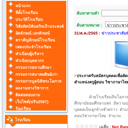
หน้าแรก
ที่ตั้งโรงเรียน
ค้นหาตามคำ
ประวัติโรงเรียน
ค้นตามหมวด :
วิสัยทัศน์พันธกิจเป้าประสงค์
31/ต.ค./2565 :
ข่าวประชาสัมพ
อัตลักษณ์ เอกลักษณ์
ตราสัญลักษณ์โรงเรียน
เพลงประจำโรงเรียน
ทำเนียบผู้บริหาร
ทำเนียบบุคลากร
กรรมการสถานศึกษา
กรรมการสมาคมศิษย์เก่า
ประกาศรับสมัครบุคคลเพื่อคัดเ
กรรมการมูลนิธิพระโอภาส
ตำแหน่งครูผู้สอน วิชาภาษาไท
ผลงานทางวิชาการ
ติดต่อสอบถาม
ด้วยโรงเรียนถิ่นโอภาสวิท
เว็บไซต์(ปรับ2567)
ศึกษามัธยมศึกษาแพร่ มีความป
ร้องเรียน
บุคคลเป็นลูกจ้างชั่วคราว ตำแหน
สอนวิชาภาษาไทย จำนวน
โรงเรียน
เฉลี่ย :
Not Rat