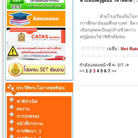
ตำแหน่งครูผู้สอน วิชาฟิสิกส์
( 
ด้วยโรงเรียนถิ่นโอภาสวิท
การศึกษามัธยมศึกษาแพร่ มีค
เลือกบุคคลเป็นลูกจ้างชั่วคราว
ครูผู้สอนวิชาฟิสิกส์&nbs
เฉลี่ย :
Not Rat
กำลังแสดงหน้าที่
<-
3/7
->
<<
1
2
3
4
5
6
7
>>
ประวัติพระโอภาสพุทธิคุณ
ชาติกำเนิด
ผลงาน
การปกครอง
หน้าที่การงาน
การพัฒนา_1