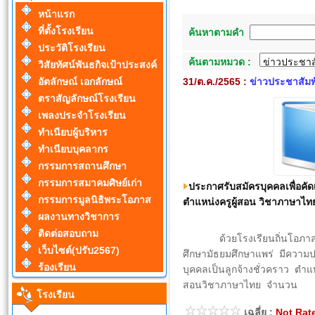
หน้าแรก
ที่ตั้งโรงเรียน
ค้นหาตามคำ
ประวัติโรงเรียน
ค้นตามหมวด :
วิสัยทัศน์พันธกิจเป้าประสงค์
31/ต.ค./2565 :
ข่าวประชาสัมพ
อัตลักษณ์ เอกลักษณ์
ตราสัญลักษณ์โรงเรียน
เพลงประจำโรงเรียน
ทำเนียบผู้บริหาร
ทำเนียบบุคลากร
กรรมการสถานศึกษา
กรรมการสมาคมศิษย์เก่า
ประกาศรับสมัครบุคคลเพื่อคัดเ
กรรมการมูลนิธิพระโอภาส
ตำแหน่งครูผู้สอน วิชาภาษาไท
ผลงานทางวิชาการ
ติดต่อสอบถาม
ด้วยโรงเรียนถิ่นโอภาสวิท
เว็บไซต์(ปรับ2567)
ศึกษามัธยมศึกษาแพร่ มีความป
ร้องเรียน
บุคคลเป็นลูกจ้างชั่วคราว ตำแหน
สอนวิชาภาษาไทย จำนวน
โรงเรียน
เฉลี่ย :
Not Rat