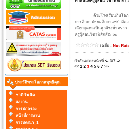
ตำแหน่งครูผู้สอน วิชาฟิสิกส์
( 
ด้วยโรงเรียนถิ่นโอภาสวิท
การศึกษามัธยมศึกษาแพร่ มีค
เลือกบุคคลเป็นลูกจ้างชั่วคราว
ครูผู้สอนวิชาฟิสิกส์&nbs
เฉลี่ย :
Not Rat
กำลังแสดงหน้าที่
<-
3/7
->
<<
1
2
3
4
5
6
7
>>
ประวัติพระโอภาสพุทธิคุณ
ชาติกำเนิด
ผลงาน
การปกครอง
หน้าที่การงาน
การพัฒนา_1